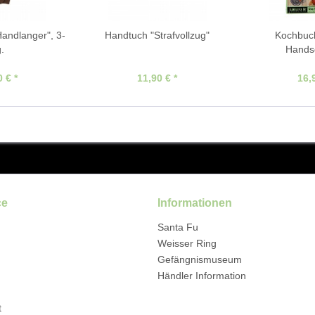
andlanger", 3-
Handtuch "Strafvollzug"
Kochbuc
g.
Hands
 € *
11,90 € *
16,
ce
Informationen
Santa Fu
Weisser Ring
Gefängnismuseum
Händler Information
t