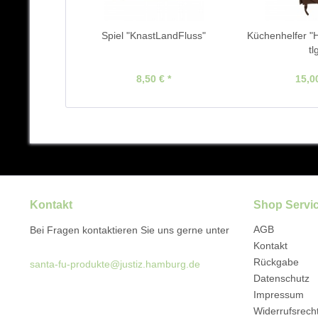
Spiel "KnastLandFluss"
Küchenhelfer "H
tl
8,50 € *
15,00
Kontakt
Shop Servi
AGB
Bei Fragen kontaktieren Sie uns gerne unter
Kontakt
Rückgabe
santa-fu-produkte@justiz.hamburg.de
Datenschutz
Impressum
Widerrufsrech