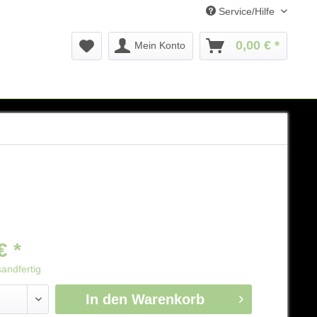
Service/Hilfe
0,00 € *
Mein Konto
€ *
sandfertig
In den
Warenkorb