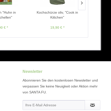
h "Huhn in
Kochschürze oliv, "Cook in
"Beut
chellen"
Kittchen"
90 € *
19,90 € *
9,
Newsletter
Abonnieren Sie den kostenlosen Newsletter und
verpassen Sie keine Neuigkeit oder Aktion mehr
von SANTA FU.