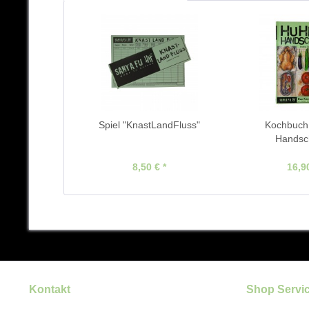
Spiel "KnastLandFluss"
Kochbuch 
Handsch
8,50 € *
16,90
Kontakt
Shop Servi