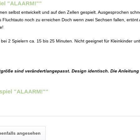
piel "ALAARM!""
 selbst entwickelt und auf den Zellen gespielt. Ausgesprochen schnell
das Fluchtauto noch zu erreichen Doch wenn zwei Sechsen fallen, ertönt
e! 
 bei 2 Spielern 
ca. 15 bis 25 Minuten. Nicht geeignet für Kleinkinder un
röße sind verändert/angepasst. Design identisch. Die Anleitung i
rspiel "ALAARM!""
benfalls angesehen