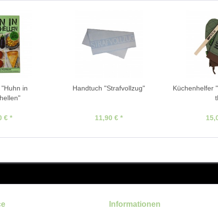
"Huhn in
Handtuch "Strafvollzug"
Küchenhelfer 
ellen"
t
 € *
11,90 € *
15,
ce
Informationen