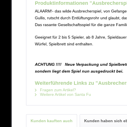
Produktinformationen "Ausbrechers
ALAARM!- das wilde Ausbrecherspiel, von Gefangenen
Gullis, rutscht durch Entlüftungsrohr und glaubt, 
Das rasante Gesellschaftsspiel für die ganze Famili
Geeignet für 2 bis 5 Spieler, ab 8 Jahre, Spieldauer
Würfel, Spielbrett sind enthalten.
ACHTUNG !!!!   Neue Verpackung und Spielbrettg
sondern liegt dem Spiel nun ausgedruckt bei.
Weiterführende Links zu "Ausbreche
Fragen zum Artikel?
Weitere Artikel von Santa Fu
Kunden kauften auch
Kunden haben sich e