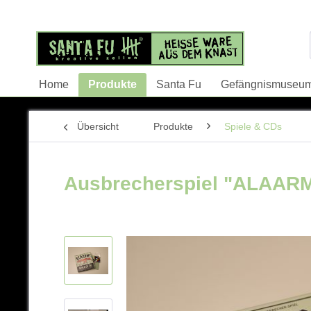
Home
Produkte
Santa Fu
Gefängnismuseu
Übersicht
Produkte
Spiele & CDs
Ausbrecherspiel "ALAARM