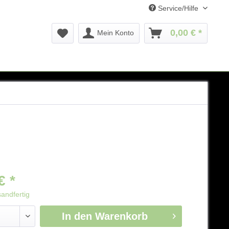
Service/Hilfe
0,00 € *
Mein Konto
€ *
sandfertig
In den
Warenkorb