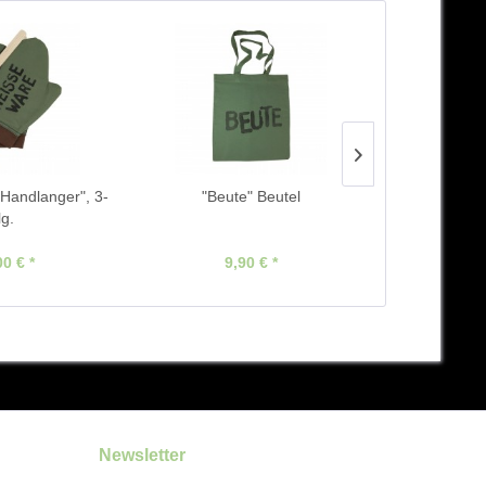
"Handlanger", 3-
"Beute" Beutel
Gedächtnis
lg.
00 € *
9,90 € *
19
Newsletter