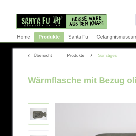
Home
Produkte
Santa Fu
Gefängnismuseu
Übersicht
Produkte
Sonstiges
Wärmflasche mit Bezug ol