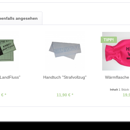
benfalls angesehen
TIPP!
tLandFluss"
Handtuch "Strafvollzug"
Wärmflasche 
Inhalt
1 Stück
 € *
11,90 € *
19,