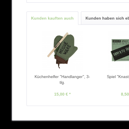
Kunden kauften auch
Kunden haben sich e
Küchenhelfer "Handlanger", 3-
Spiel "Knas
tlg.
15,00 € *
8,50