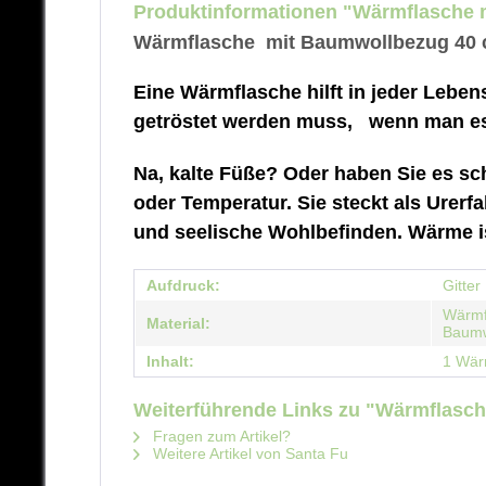
Produktinformationen "Wärmflasche m
Wärmflasche mit Baumwollbezug 40 c
Eine Wärmflasche hilft in jeder Leben
getröstet werden muss, wenn man es k
Na, kalte Füße? Oder haben Sie es 
oder Temperatur. Sie steckt als Urer
und seelische Wohlbefinden. Wärme is
Aufdruck:
Gitter
Wärmf
Material:
Baumw
Inhalt:
1 Wär
Weiterführende Links zu "Wärmflasch
Fragen zum Artikel?
Weitere Artikel von Santa Fu