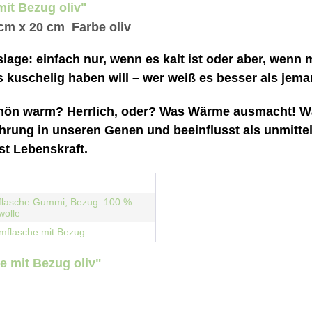
it Bezug oliv"
m x 20 cm Farbe oliv
slage: einfach nur, wenn es kalt ist oder aber, wenn
uschelig haben will – wer weiß es besser als jema
schön warm? Herrlich, oder? Was Wärme ausmacht!
Wä
fahrung in unseren Genen und beeinflusst als unmitte
t Lebenskraft.
lasche Gummi, Bezug: 100 %
olle
mflasche mit Bezug
e mit Bezug oliv"